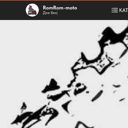
RomRom-moto
КА
Для
бездорожь
|