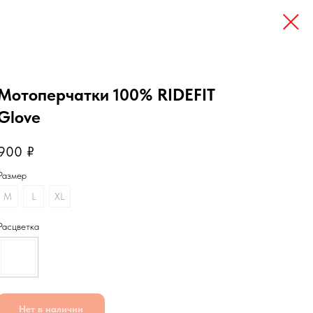
Мотоперчатки 100% RIDEFIT
Glove
900
₽
Размер
M
L
XL
Расцветка
Нет в наличии