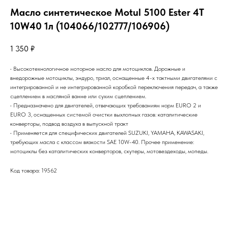
Масло синтетическое Motul 5100 Ester 4T
10W40 1л (104066/102777/106906)
1 350
₽
• Высокотехнологичное моторное масло для мотоциклов. Дорожные и
внедорожные мотоциклы, эндуро, триал, оснащенные 4-х тактными двигателями с
интегрированной и не интегрированной коробкой переключения передач, а также
сцеплением в масляной ванне или сухим сцеплением.
• Предназначено для двигателей, отвечающих требованиям норм EURO 2 и
EURO 3, оснащенных системой очистки выхлопных газов: каталитические
конверторы, подвод воздуха в выпускной тракт
• Применяется для специфических двигателей SUZUKI, YAMAHA, KAWASAKI,
требующих масла с классом вязкости SAE 10W-40. Прочее применение:
мотоциклы без каталитических конверторов, скутеры, мотовездеходы, мопеды.
Код товара: 19562