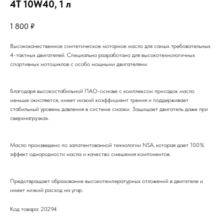
4T 10W40, 1 л
1 800
₽
Высококачественное синтетическое моторное масло для самых требовательных
4-тактных двигателей. Специально разработано для высокотехнологичных
спортивных мотоциклов с особо мощными двигателями.
Благодаря высокостабильной ПАО-основе с комплексом присадок масло
меньше окисляется, имеет низкий коэффициент трения и поддерживает
стабильный уровень давления в системе смазки. Защищает двигатель даже при
сверхнагрузках.
Масло произведено по запатентованной технологии NSA, которая дает 100%
эффект однородности масла и качество смешения компонентов.
Предотвращает образование высокотемпературных отложений в двигателе и
имеет низкий расход на угар.
Код товара: 20294