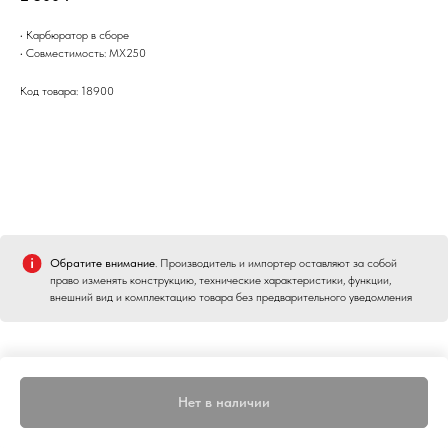
• Карбюратор в сборе
• Совместимость: MX250
Код товара: 18900
Обратите внимание
. Производитель и импортер оставляют за собой
право изменять конструкцию, технические характеристики, функции,
внешний вид и комплектацию товара без предварительного уведомления
Нет в наличии