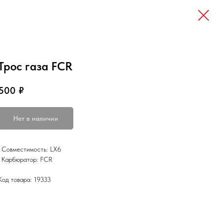
Трос газа FCR
500
₽
Нет в наличии
• Совместимость: LX6
• Карбюратор: FCR
Код товара: 19333