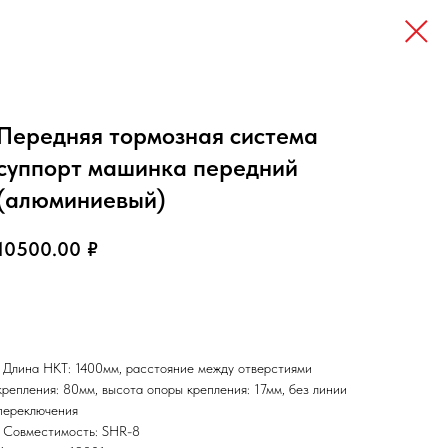
Передняя тормозная система
суппорт машинка передний
(алюминиевый)
10500.00
₽
Заказать
• Длина НКТ: 1400мм, расстояние между отверстиями
крепления: 80мм, высота опоры крепления: 17мм, без линии
переключения
• Совместимость: SHR-8