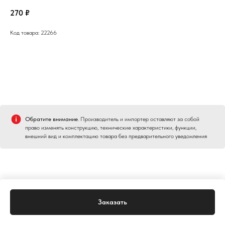
270
₽
Код товара: 22266
Обратите внимание
. Производитель и импортер оставляют за собой
право изменять конструкцию, технические характеристики, функции,
внешний вид и комплектацию товара без предварительного уведомления
Заказать