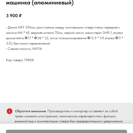
машинка (алюминиевый)
3 900
₽
• Длина НКТ 595мм, расстояние между монтажными отверстиями переднего
насоса M6 * 45, верхняя штанга 70мм, задний насос заимствует SHR-1, втулка
кронштейна Φ17 * Φ38 * 22, лоток позиционирования Φ15.5 * 59, втулка Φ11 *
335, без линии переключения
• Совместимость: N911A
Код товара: 19808
Обратите внимание
. Производитель и импортер оставляют за собой
право изменять конструкцию, технические характеристики, функции,
внешний вид и комплектацию товара без предварительного уведомления