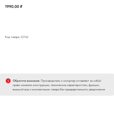
1990.00
₽
Заказать
Код товара: 22162
Обратите внимание
. Производитель и импортер оставляют за собой
право изменять конструкцию, технические характеристики, функции,
внешний вид и комплектацию товара без предварительного уведомления