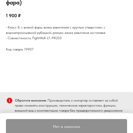
фара)
1 900
₽
• Класс 8, с вилкой фары, вилка зажигателя с круглым отверстием, с
водонепроницаемой рубашкой, разъем замка зажигания на головке
• Совместимость: FightWolf-LT-PR250
Код товара: 19907
Обратите внимание
. Производитель и импортер оставляют за собой
право изменять конструкцию, технические характеристики, функции,
внешний вид и комплектацию товара без предварительного уведомления
Нет в наличии