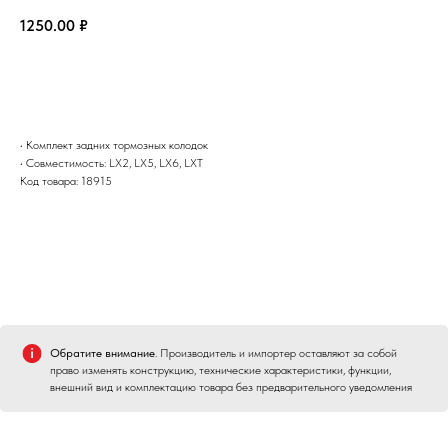
1250.00
₽
Заказать
• Комплект задних тормозных колодок
• Совместимость: LX2, LX5, LX6, LXT
Код товара: 18915
Обратите внимание
. Производитель и импортер оставляют за собой
право изменять конструкцию, технические характеристики, функции,
внешний вид и комплектацию товара без предварительного уведомления