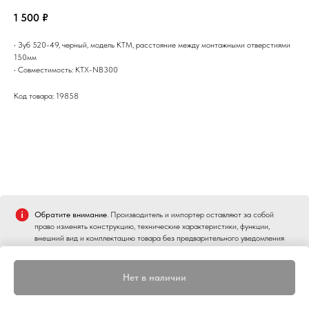
1 500
₽
• Зуб 520-49, черный, модель KTM, расстояние между монтажными отверстиями
150мм
• Совместимость: KTX-NB300
Код товара: 19858
Обратите внимание
. Производитель и импортер оставляют за собой
право изменять конструкцию, технические характеристики, функции,
внешний вид и комплектацию товара без предварительного уведомления
Нет в наличии