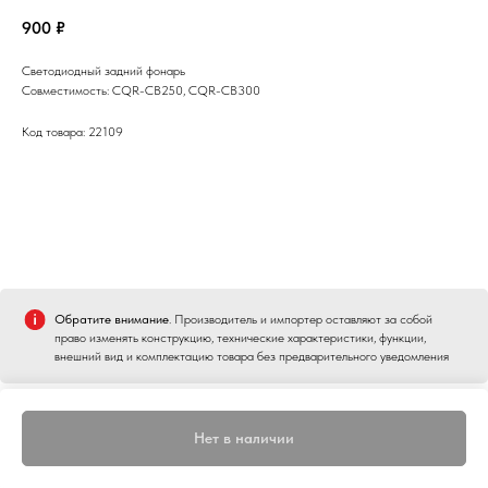
900
₽
Светодиодный задний фонарь
Совместимость: CQR-CB250, CQR-CB300
Код товара: 22109
Обратите внимание
. Производитель и импортер оставляют за собой
право изменять конструкцию, технические характеристики, функции,
внешний вид и комплектацию товара без предварительного уведомления
Нет в наличии