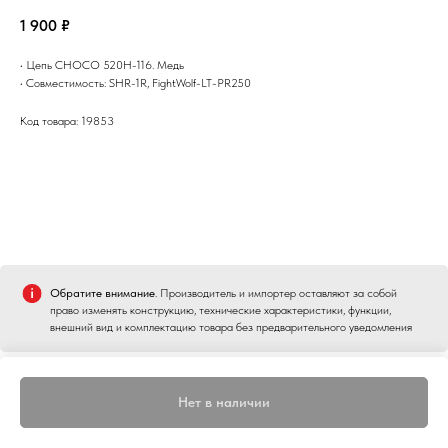
1 900
₽
• Цепь CHOCO 520H-116. Медь
• Совместимость: SHR-1R, FightWolf-LT-PR250
Код товара: 19853
Обратите внимание
. Производитель и импортер оставляют за собой
право изменять конструкцию, технические характеристики, функции,
внешний вид и комплектацию товара без предварительного уведомления
Нет в наличии