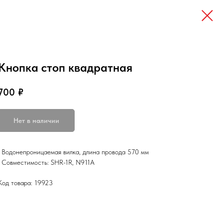
Кнопка стоп квадратная
700
₽
Нет в наличии
• Водонепроницаемая вилка, длина провода 570 мм
• Совместимость: SHR-1R, N911A
Код товара: 19923