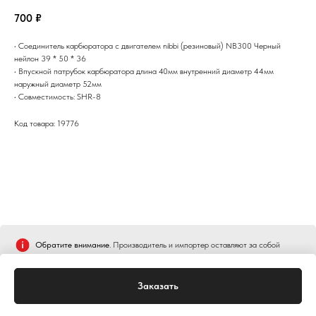
700
₽
• Соединитель карбюратора с двигателем nibbi (резиновый) NB300 Черный
нейлон 39 * 50 * 36
• Впускной патрубок карбюратора длина 40мм внутренний диаметр 44мм
наружный диаметр 52мм
• Совместимость: SHR-8
Код товара: 19776
Обратите внимание
. Производитель и импортер оставляют за собой
право изменять конструкцию, технические характеристики, функции,
внешний вид и комплектацию товара без предварительного уведомления
Заказать