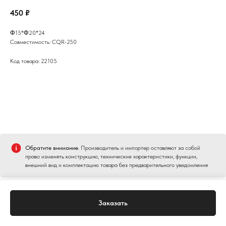
450
₽
Φ15*Φ20*24
Совместимость: CQR-250
Код товара: 22105
Обратите внимание
. Производитель и импортер оставляют за собой
право изменять конструкцию, технические характеристики, функции,
внешний вид и комплектацию товара без предварительного уведомления
Заказать