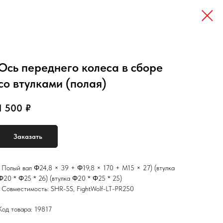
Ось переднего колеса в сборе
со втулками (полая)
1 500
₽
Заказать
• Полый вал Φ24,8 × 39 + Φ19,8 × 170 + M15 × 27) (втулка
Φ20 * Φ25 * 26) (втулка Φ20 * Φ25 * 25)
• Совместимость: SHR-5S, FightWolf-LT-PR250
Код товара: 19817