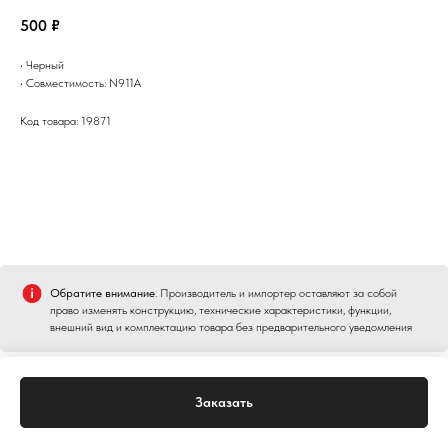
500
₽
• Черный
• Совместимость: N911A
Код товара: 19871
Обратите внимание
. Производитель и импортер оставляют за собой
право изменять конструкцию, технические характеристики, функции,
внешний вид и комплектацию товара без предварительного уведомления
Заказать