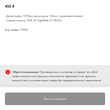
450
₽
• Длина трубы: 1070мм, длина росы: 125мм, с резиновой втулкой
• Совместимость: SHR-1R, FightWolf-LT-PR250
Код товара: 19900
Обратите внимание
. Производитель и импортер оставляют за собой
право изменять конструкцию, технические характеристики, функции,
внешний вид и комплектацию товара без предварительного уведомления
Нет в наличии