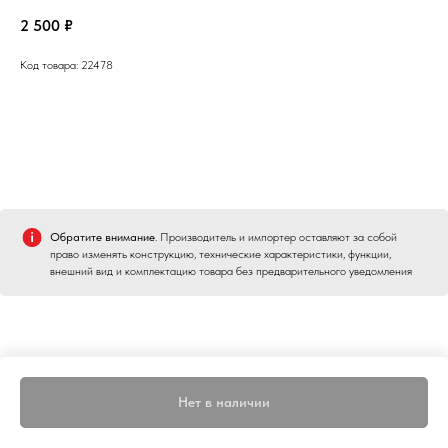
2 500
₽
Код товара: 22478
Обратите внимание
. Производитель и импортер оставляют за собой
право изменять конструкцию, технические характеристики, функции,
внешний вид и комплектацию товара без предварительного уведомления
Нет в наличии