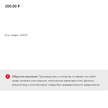
200.00
₽
Заказать
Код товара: 22449
Обратите внимание
. Производитель и импортер оставляют за собой
право изменять конструкцию, технические характеристики, функции,
внешний вид и комплектацию товара без предварительного уведомления