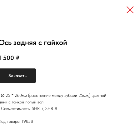
Ось задняя с гайкой
1 500
₽
Заказать
• Ø 25 * 260мм (расстояние между зубами 25мм,) цветной
цинк с гайкой полый вал
• Совместимость: SHR-7, SHR-8
Код товара: 19838