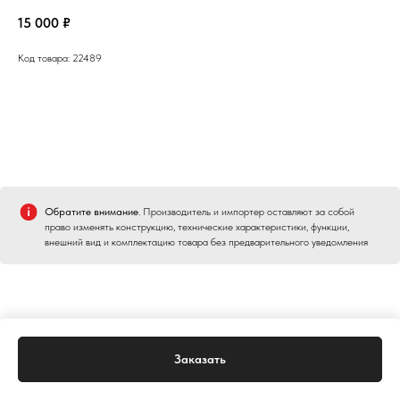
15 000
₽
Код товара: 22489
Обратите внимание
. Производитель и импортер оставляют за собой
право изменять конструкцию, технические характеристики, функции,
внешний вид и комплектацию товара без предварительного уведомления
Заказать